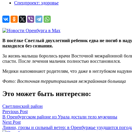
Спецпроект: здоровье
В посёлке Светлый двухлетний ребенок едва не погиб в наду
находился без сознания.
За жизнь малыша боролись врачи Восточной межрайонной боль
спасти. После лечения мальчик полностью восстановился.
Медики напоминают родителям, что даже в неглубоком надувном
Фото: Восточная территориальная межрайонная больница
Это может быть интересно:
Светлинский район
Навигация
Previous Post
В Оренбургском районе из Урала достали тело мужчины
по
Next Post
записям
Ливни, грозы и сильный ветер: в Оренбуржье ухудшится погод