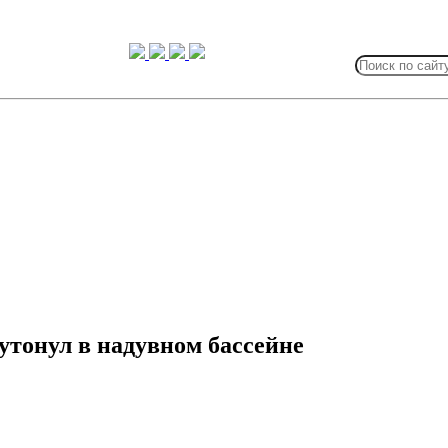
Search
for:
утонул в надувном бассейне