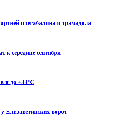
партией прегабалина и трамадола
т к середине сентября
ов и до +33°C
 у Елизаветинских ворот