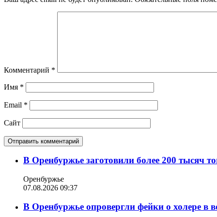
Комментарий
*
Имя
*
Email
*
Сайт
В Оренбуржье заготовили более 200 тысяч то
Оренбуржье
07.08.2026 09:37
В Оренбуржье опровергли фейки о холере в в