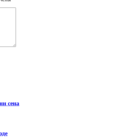
нн сена
оде