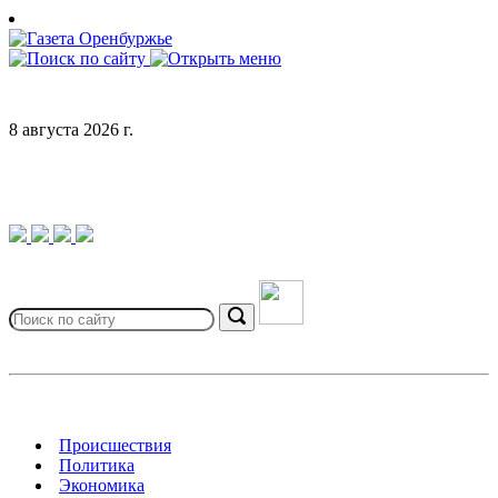
Skip
to
content
8 августа 2026 г.
Search
for:
Search
Происшествия
Политика
Экономика