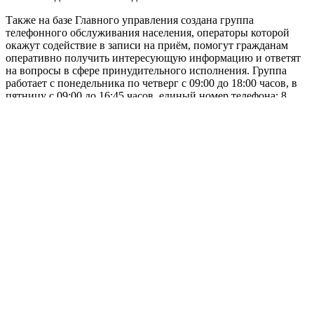
Также на базе Главного управления создана группа
телефонного обслуживания населения, операторы которой
окажут содействие в записи на приём, помогут гражданам
оперативно получить интересующую информацию и ответят
на вопросы в сфере принудительного исполнения. Группа
работает с понедельника по четверг с 09:00 до 18:00 часов, в
пятницу с 09:00 до 16:45 часов, единый номер телефона: 8
(3537) 34-19-57.
– Какие мероприятия осуществляются в ведомстве для
профилактики коррупционных проявлений среди
сотрудников?
– Отдел собственной безопасности Главного управления
Федеральной службы судебных приставов по Оренбургской
области реализует ряд важных профилактических мер,
направленных на искоренение факторов, провоцирующих
коррупционные правонарушения среди сотрудников. Это
проведение инструктажей по вопросам соблюдения
Федерального закона № 273-ФЗ «О противодействии
коррупции», организация разъяснительных бесед,
повышающих чувство личной и профессиональной
ответственности каждого работника за совершаемые им
действия. Особое внимание уделяется проверке доходов,