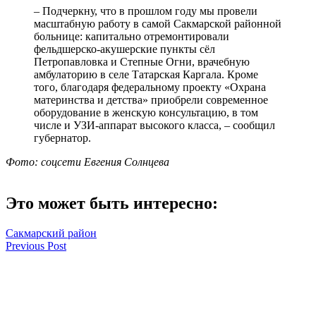
– Подчеркну, что в прошлом году мы провели
масштабную работу в самой Сакмарской районной
больнице: капитально отремонтировали
фельдшерско-акушерские пункты сёл
Петропавловка и Степные Огни, врачебную
амбулаторию в селе Татарская Каргала. Кроме
того, благодаря федеральному проекту «Охрана
материнства и детства» приобрели современное
оборудование в женскую консультацию, в том
числе и УЗИ-аппарат высокого класса, – сообщил
губернатор.
Фото: соцсети Евгения Солнцева
Это может быть интересно:
Сакмарский район
Навигация
Previous Post
В Оренбурге почтили память погибших в Великой
по
Отечественной войне
записям
Next Post
Оренбургский филиал АО «ЭнергосбыТ Плюс» раскрывает
информацию об объёме фактического полезного отпуска