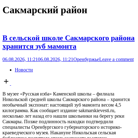
Сакмарский район
В сельской школе Сакмарского района
хранится зуб мамонта
06.08.2026, 11:21
06.08.2026, 11:21
Оренбуржье
Leave a comment
Новости
Open
post
В музее «Русская изба» Каменской школы – филиала
Никольской средней школы Сакмарского района – хранится
необычный экспонат: настоящий зуб мамонта весом 4,5
килограмма. Как сообщает издание sakmarskievesti.ru,
несколько лет назад его нашли школьники на берегу реки
Сакмары. Позже подлинность находки подтвердили
специалисты Оренбургского губернаторского историко-
краеведческого музея. Накануне Никольская сельская