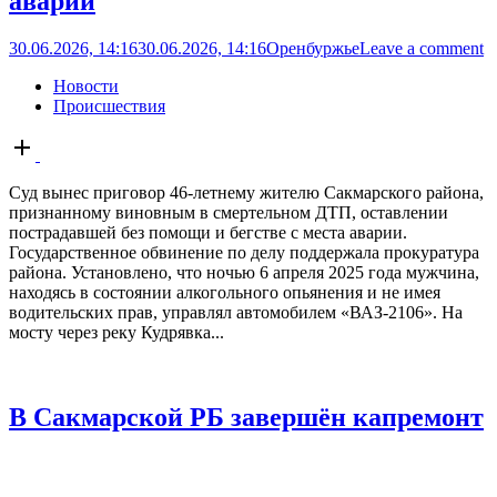
аварии
30.06.2026, 14:16
30.06.2026, 14:16
Оренбуржье
Leave a comment
Новости
Происшествия
Open
post
Суд вынес приговор 46-летнему жителю Сакмарского района,
признанному виновным в смертельном ДТП, оставлении
пострадавшей без помощи и бегстве с места аварии.
Государственное обвинение по делу поддержала прокуратура
района. Установлено, что ночью 6 апреля 2025 года мужчина,
находясь в состоянии алкогольного опьянения и не имея
водительских прав, управлял автомобилем «ВАЗ-2106». На
мосту через реку Кудрявка...
В Сакмарской РБ завершён капремонт
поликлиники
22.06.2026, 17:21
22.06.2026, 22:32
Оренбуржье