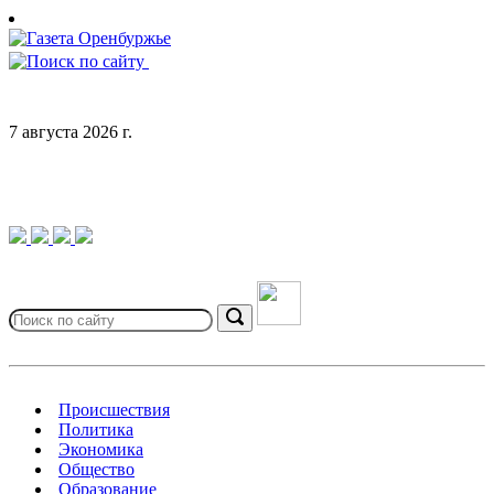
Skip
to
content
7 августа 2026 г.
Search
for:
Search
Происшествия
Политика
Экономика
Общество
Образование