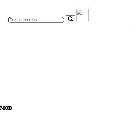
Search
for:
Search
ммов