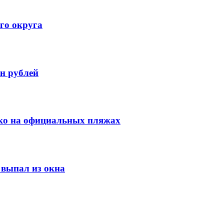
го округа
н рублей
ко на официальных пляжах
выпал из окна