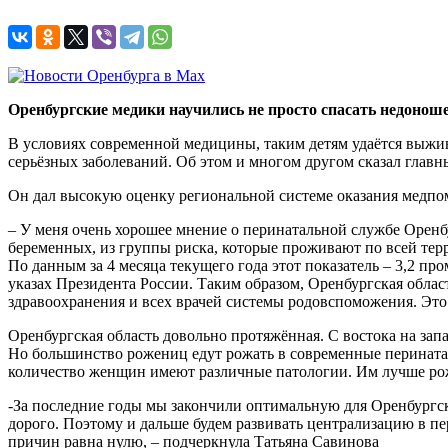
Оренбургские медики научились не просто спасать недоноше
В условиях современной медицины, таким детям удаётся выжив
серьёзных заболеваний. Об этом и многом другом сказал глав
Он дал высокую оценку региональной системе оказания медп
– У меня очень хорошее мнение о перинатальной службе Оренб
беременных, из группы риска, которые проживают по всей терр
По данным за 4 месяца текущего года этот показатель – 3,2 пр
указах Президента России. Таким образом, Оренбургская облас
здравоохранения и всех врачей системы родовспоможения. Это
Оренбургская область довольно протяжённая. С востока на зап
Но большинство рожениц едут рожать в современные перинатал
количество женщин имеют различные патологии. Им лучше ро
-За последние годы мы закончили оптимальную для Оренбургс
дорого. Поэтому и дальше будем развивать централизацию в пе
причин равна нулю, – подчеркнула Татьяна Савинова