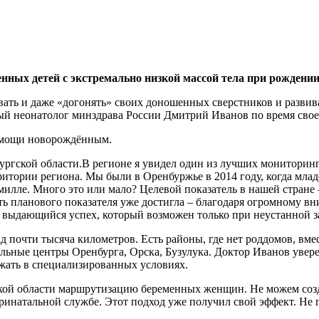
нных детей с экстремально низкой массой тела при рождении
ать и даже «догонять» своих доношенных сверстников и развив
ный неонатолог минздрава России Дмитрий Иванов по время свое
омощи новорождённым.
ургской области.В регионе я увидел один из лучших мониторинг
итории региона. Мы были в Оренбуржье в 2014 году, когда младе
омилле. Много это или мало? Целевой показатель в нашей стране 
ть планового показателя уже достигла – благодаря огромному в
 выдающийся успех, который возможен только при неустанной з
ад почти тысяча километров. Есть районы, где нет роддомов, вм
ьные центры Оренбурга, Орска, Бузулука. Доктор Иванов уверен
жать в специализированных условиях.
кой области маршрутизацию беременных женщин. Не можем созда
ринатальной службе. Этот подход уже получил свой эффект. Не 