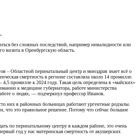
.
аться без сложных последствий, например инвалидности или
го визита в Оренбургскую область.
ов – Областной перинатальный центр и минздрав знает всё о
нческая смертность в регионе составляла около 14 промилле.
– 4,5 промилле к 2024 году. Такая цель определена в «майских»
ниманию к медицине губернатора, работе министерства
аботе о людях, — подчеркнул профессор Иванов.
есто них в районных больницах работают ургентные родзалы.
, что это правильное решение. Потому что сейчас большое
ть по перинатальному центру в каждом районе, это очень
первый год у нас материнская смертность от акушерских