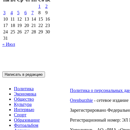
1
2
3
4
5
6
7
8
9
10
11
12
13
14
15
16
17
18
19
20
21
22
23
24
25
26
27
28
29
30
31
« Июл
Подписывайтесь на 
Написать в редакцию
Политика
Политика о персональных да
Экономика
Общество
Orenburzhie
- сетевое издание
Культура
Интервью
Зарегистрировано Федерально
Спорт
Образование
Регистрационный номер: ЭЛ №
Фотоальбом
Учредитель - АО «РИА «Орен