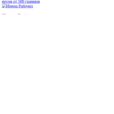
весом от 500 граммов
Ирина Рабочих
Смотреть все статьи автора Ирина Рабочих
Читайте другие новости по теме:
Подпишитесь на нашу рассылку и
получайте
самые интересные новости недели
Email адрес
*