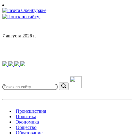
Skip
to
content
7 августа 2026 г.
Search
for:
Search
Происшествия
Политика
Экономика
Общество
Образование