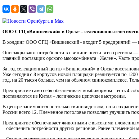
ООО СГЦ «Вишневский» в Орске – селекционно-генетически
В холдинг ООО СГЦ «Вишневский» входит 5 предприятий — в О
Они закрывают потребности в свинине почти всего региона — 
главный поставщик орского мясокомбината «Желен». Часть про
За год селекционный центр «Вишневский» в Орске восстановил
Уже сегодня с 8 корпусов новой площадки реализуется по 120
год, на 20 тысяч больше, чем на обычном свинокомплексе. Толь
Предприятие само себя обеспечивает комбикормом – есть 4 со
поставляются из Китая – логические цепочки выстроены.
В центре занимаются не только свиноводством, но и сохранен
России всего 12. Племенное поголовье позволяет улучшить пок
Предприятие обеспечивает животными с высокими племенными 
– обеспечить потребности других регионов. Ранее племенной м
– Основная стратегия по импортозамещению продукции – бесп