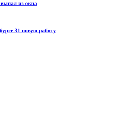
выпал из окна
урге 31 новую работу