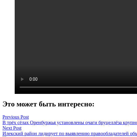
Это может быть интересно:
Навигация
Previous Post
В трёх сёлах Оренбуржья установлены очаги бруцеллёза крупно
по
Next Post
записям
Илекский район лидирует по выявлению правообладателей об