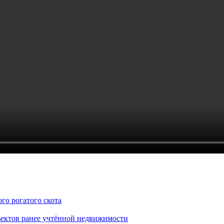
го рогатого скота
ъектов ранее учтённой недвижимости