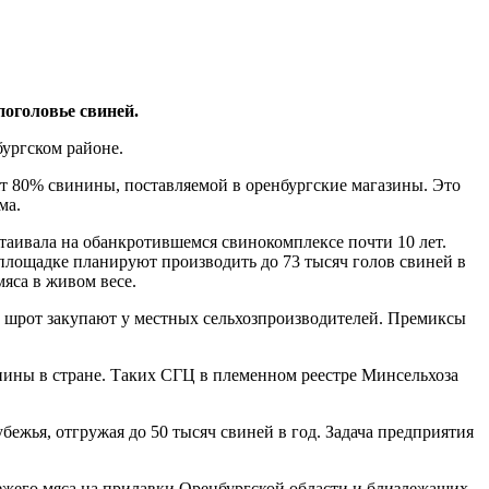
оголовье свиней.
ургском районе.
ят 80% свинины, поставляемой в оренбургские магазины. Это
ма.
таивала на обанкротившемся свинокомплексе почти 10 лет.
 площадке планируют производить до 73 тысяч голов свиней в
мяса в живом весе.
й шрот закупают у местных сельхозпроизводителей. Премиксы
нины в стране. Таких СГЦ в племенном реестре Минсельхоза
жья, отгружая до 50 тысяч свиней в год. Задача предприятия
ежего мяса на прилавки Оренбургской области и близлежащих