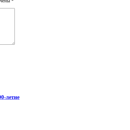
ечены
*
0-летие