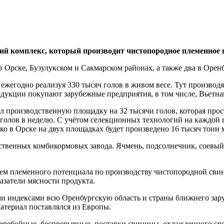
й комплекс, который производит чистопородное племенное п
рске, Бузулукском и Сакмарском районах, а также два в Оренб
ежегодно реализуя 330 тысяч голов в живом весе. Тут производ
дукции покупают зарубежные предприятия, в том числе, Вьетна
 производственную площадку на 32 тысячи голов, которая прос
0 голов в неделю. С учётом селекционных технологий на каждой
ко в Орске на двух площадках будет произведено 16 тысяч тонн 
бственных комбикормовых завода. Ячмень, подсолнечник, соевы
ием племенного потенциала по производству чистопородной сви
азатели мясности продукта.
индексами всю Оренбургскую область и страны ближнего зарубе
атериал поставлялся из Европы.
еребойные, беспрерывные, поставки свинины, охлажденного св