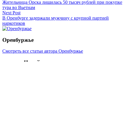
Жительница Орска лишилась 50 тысяч рублей при покупке
тура во Вьетнам
Next Post
В Оренбурге задержали мужчину с крупной партией
наркотиков
Оренбуржье
Смотреть все статьи автора Оренбуржье
Читайте другие новости по теме:
Подпишитесь на нашу рассылку и
получайте
самые интересные новости недели
Email
адрес
*