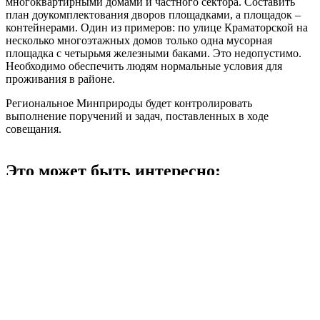
многоквартирными домами и частного сектора. Составить
план доукомплектования дворов площадками, а площадок –
контейнерами. Один из примеров: по улице Краматорской на
несколько многоэтажных домов только одна мусорная
площадка с четырьмя железными баками. Это недопустимо.
Необходимо обеспечить людям нормальные условия для
проживания в районе.
Региональное Минприроды будет контролировать
выполнение поручений и задач, поставленных в ходе
совещания.
Это может быть интересно:
Навигация
Previous Post
В Соль-Илецке пятилетняя девочка упала с велосипеда и
по
сломала предплечье
записям
Next Post
Житель Шарлыкского района сорвал с полицейского погоны
и угрожал убить вилами
«О»