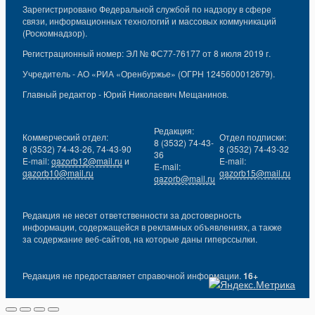
Зарегистрировано Федеральной службой по надзору в сфере
связи, информационных технологий и массовых коммуникаций
(Роскомнадзор).
Регистрационный номер: ЭЛ № ФС77-76177 от 8 июля 2019 г.
Учредитель - АО «РИА «Оренбуржье» (ОГРН 1245600012679).
Главный редактор - Юрий Николаевич Мещанинов.
Редакция:
Коммерческий отдел:
Отдел подписки:
8 (3532) 74-43-
8 (3532) 74-43-26, 74-43-90
8 (3532) 74-43-32
36
E-mail:
gazorb12@mail.ru
и
E-mail:
E-mail:
gazorb10@mail.ru
gazorb15@mail.ru
gazorb@mail.ru
Редакция не несет ответственности за достоверность
информации, содержащейся в рекламных объявлениях, а также
за содержание веб-сайтов, на которые даны гиперссылки.
Редакция не предоставляет справочной информации.
16+