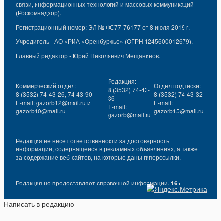
связи, информационных технологий и массовых коммуникаций
(Роскомнадзор).
Регистрационный номер: ЭЛ № ФС77-76177 от 8 июля 2019 г.
Учредитель - АО «РИА «Оренбуржье» (ОГРН 1245600012679).
Главный редактор - Юрий Николаевич Мещанинов.
Редакция:
Коммерческий отдел:
Отдел подписки:
8 (3532) 74-43-
8 (3532) 74-43-26, 74-43-90
8 (3532) 74-43-32
36
E-mail:
gazorb12@mail.ru
и
E-mail:
E-mail:
gazorb10@mail.ru
gazorb15@mail.ru
gazorb@mail.ru
Редакция не несет ответственности за достоверность
информации, содержащейся в рекламных объявлениях, а также
за содержание веб-сайтов, на которые даны гиперссылки.
Редакция не предоставляет справочной информации.
16+
Написать в редакцию