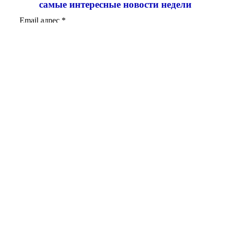
самые интересные новости недели
Email адрес
*
Добавить комментарий
Ваш адрес email не будет опубликован.
Обязательные поля
помечены
*
Комментарий
*