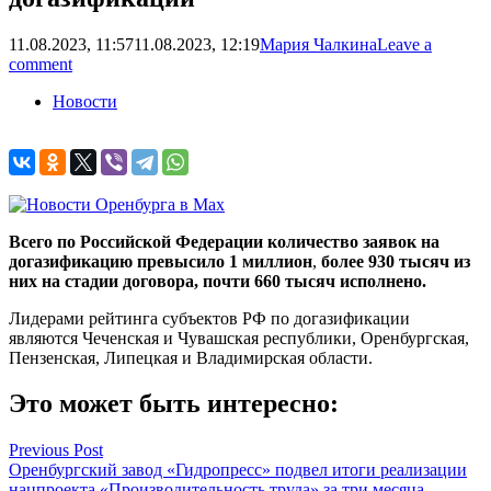
11.08.2023, 11:57
11.08.2023, 12:19
Мария Чалкина
Leave a
comment
Новости
Всего по Российской Федерации количество
заявок на
догазификацию превысило 1 миллион
,
более 930 тысяч из
них на стадии договора, почти 660 тысяч исполнено.
Лидерами рейтинга субъектов РФ по догазификации
являются Чеченская и Чувашская республики, Оренбургская,
Пензенская, Липецкая и Владимирская области.
Это может быть интересно:
Навигация
Previous Post
Оренбургский завод «Гидропресс» подвел итоги реализации
по
нацпроекта «Производительность труда» за три месяца