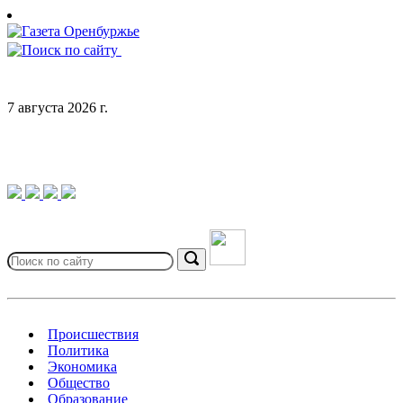
Skip
to
content
7 августа 2026 г.
Search
for:
Search
Происшествия
Политика
Экономика
Общество
Образование