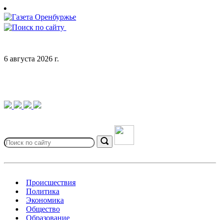
Skip
to
content
6 августа 2026 г.
Search
for:
Search
Происшествия
Политика
Экономика
Общество
Образование