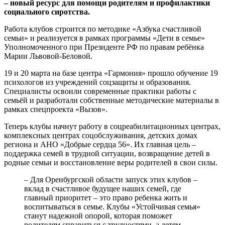
– новый ресурс для помощи родителям и профилактики
социального сиротства.
Работа клубов строится по методике «Азбука счастливой
семьи» и реализуется в рамках программы «Дети в семье»
Уполномоченного при Президенте РФ по правам ребёнка
Марии Львовой-Беловой.
19 и 20 марта на базе центра «Гармония» прошло обучение 19
психологов из учреждений соцзащиты и образования.
Специалисты освоили современные практики работы с
семьёй и разработали собственные методические материалы в
рамках спецпроекта «Вызов».
Теперь клубы начнут работу в соцреабилитационных центрах,
комплексных центрах соцобслуживания, детских домах
региона и АНО «Добрые сердца 56». Их главная цель –
поддержка семей в трудной ситуации, возвращение детей в
родные семьи и восстановление веры родителей в свои силы.
– Для Оренбургской области запуск этих клубов –
вклад в счастливое будущее наших семей, где
главный приоритет – это право ребенка жить и
воспитываться в семье. Клубы «Устойчивая семья»
станут надежной опорой, которая поможет
родителям справиться с трудностями, а детям –