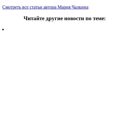
Смотреть все статьи автора Мария Чалкина
Читайте другие новости по теме:
Подпишитесь на нашу рассылку и
получайте
самые интересные новости недели
Email адрес
*
Добавить комментарий
Ваш адрес email не будет опубликован.
Обязательные поля
помечены
*