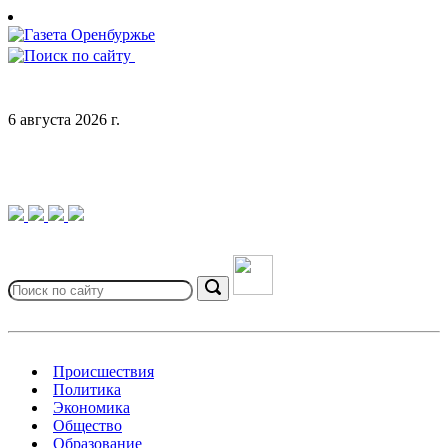
Skip
to
content
6 августа 2026 г.
Search
for:
Search
Происшествия
Политика
Экономика
Общество
Образование