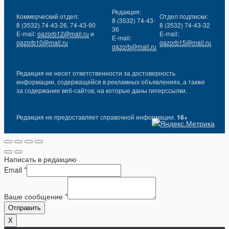
Редакция:
Коммерческий отдел:
Отдел подписки:
8 (3532) 74-43-
8 (3532) 74-43-26, 74-43-90
8 (3532) 74-43-32
36
E-mail:
gazorb12@mail.ru
и
E-mail:
E-mail:
gazorb10@mail.ru
gazorb15@mail.ru
gazorb@mail.ru
Редакция не несет ответственности за достоверность
информации, содержащейся в рекламных объявлениях, а также
за содержание веб-сайтов, на которые даны гиперссылки.
Редакция не предоставляет справочной информации.
16+
Написать в редакцию
Email
*
Ваше сообщение
*
Отправить
X