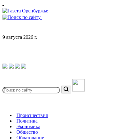
Skip
to
content
9 августа 2026 г.
Search
for:
Search
Происшествия
Политика
Экономика
Общество
Образование