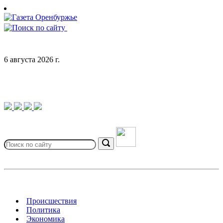
Skip
to
content
6 августа 2026 г.
Search
for:
Search
Происшествия
Политика
Экономика