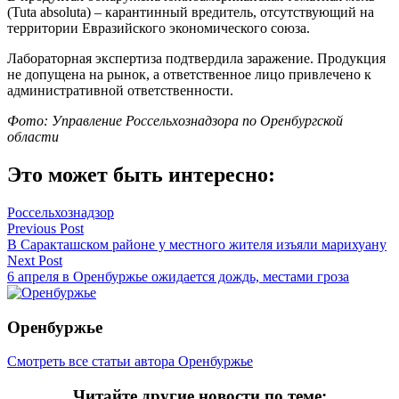
(Tuta absoluta) – карантинный вредитель, отсутствующий на
территории Евразийского экономического союза.
Лабораторная экспертиза подтвердила заражение. Продукция
не допущена на рынок, а ответственное лицо привлечено к
административной ответственности.
Фото: Управление Россельхознадзора по Оренбургской
области
Это может быть интересно:
Россельхознадзор
Навигация
Previous Post
В Саракташском районе у местного жителя изъяли марихуану
по
Next Post
записям
6 апреля в Оренбуржье ожидается дождь, местами гроза
Оренбуржье
Смотреть все статьи автора Оренбуржье
Читайте другие новости по теме: