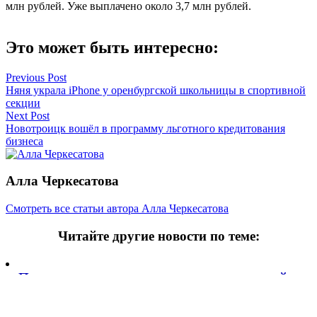
млн рублей. Уже выплачено около 3,7 млн рублей.
Это может быть интересно:
Навигация
Previous Post
Няня украла iPhone у оренбургской школьницы в спортивной
по
секции
записям
Next Post
Новотроицк вошёл в программу льготного кредитования
бизнеса
Алла Черкесатова
Смотреть все статьи автора Алла Черкесатова
Читайте другие новости по теме:
Подпишитесь на нашу рассылку и
получайте
самые интересные новости недели
Email адрес
*