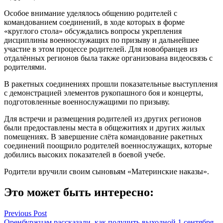
Особое внимание уделялось общению родителей с
командованием соединений, в ходе которых в форме
«круглого стола» обсуждались вопросы укрепления
дисциплины военнослужащих по призыву и дальнейшее
участие в этом процессе родителей. Для новобранцев из
отдалённых регионов была также организована видеосвязь с
родителями.
В ракетных соединениях прошли показательные выступления
с демонстрацией элементов рукопашного боя и концерты,
подготовленные военнослужащими по призыву.
Для встречи и размещения родителей из других регионов
были предоставлены места в общежитиях и других жилых
помещениях. В завершение слёта командование ракетных
соединений поощрило родителей военнослужащих, которые
добились высоких показателей в боевой учебе.
Родители вручили своим сыновьям «Материнские наказы».
Это может быть интересно:
Навигация
Previous Post
Оренбуржцам рассказали, как получить выходной 1 сентября