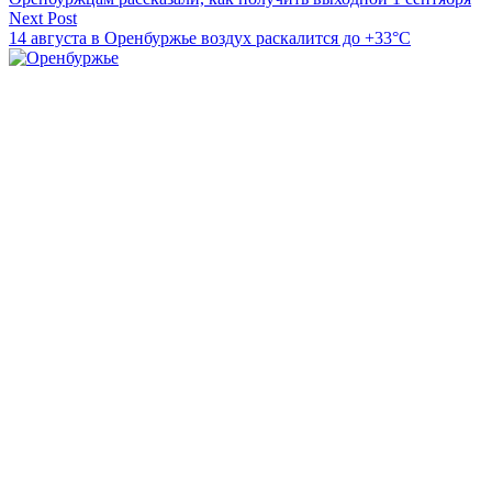
по
Next Post
записям
14 августа в Оренбуржье воздух раскалится до +33°C
Оренбуржье
Смотреть все статьи автора Оренбуржье
Читайте другие новости по теме:
Подпишитесь на нашу рассылку и
получайте
самые интересные новости недели
Email адрес
*