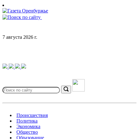
Skip
to
content
7 августа 2026 г.
Search
for:
Search
Происшествия
Политика
Экономика
Общество
Образование