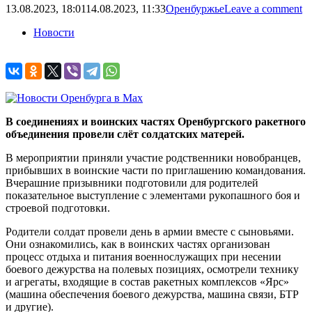
13.08.2023, 18:01
14.08.2023, 11:33
Оренбуржье
Leave a comment
Новости
В соединениях и воинских частях Оренбургского ракетного
объединения провели
слё
т солдатских матерей.
В мероприятии приняли участие родственники новобранцев,
прибывших в воинские части по приглашению командования.
Вчерашние призывники подготовили для родителей
показательное выступление с элементами рукопашного боя и
строевой подготовки.
Родители солдат провели день в армии вместе с сыновьями.
Они ознакомились, как в воинских частях организован
процесс отдыха и питания военнослужащих при несении
боевого дежурства на полевых позициях, осмотрели технику
и агрегаты, входящие в состав ракетных комплексов «Ярс»
(машина обеспечения боевого дежурства, машина связи, БТР
и другие).