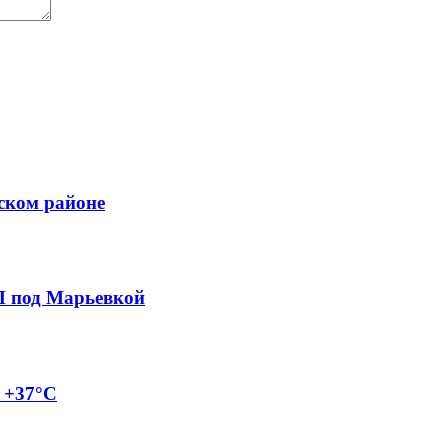
ском районе
П под Марьевкой
о +37°C