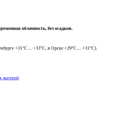
ременная облачность, без осадков.
ренбурге +31°C… +33°C, в Орске +29°C… +31°C).
х матерей