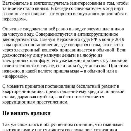
Взяткодатель и взяткополучатель заинтересованы в том, чтобы
тайное не стало явным. В беседе со следователем в ход идут
различные отговорки – от «просто вернул долг» до «ошибся с
переводом».
Опытные следователи всё равно выводят злоумышленников
на чистую воду. Совершенствуется и антикоррупционное
законодательство. Пленум Верховного суда РФ в конце 2019
года принял постановление, где говорится о том, что взятка
через электронный кошелёк приравнивается к обычной. Если
должностному лицу капнули деньги на любую из
электронных платформ, его уже можно привлечь к уголовной
ответственности в случае, если вина будет доказана. При этом
неважно, в какой валюте пришла мзда – в обычной или в
«цифровой».
С момента принятия постановления бесплатный ремонт в
квартире чиновника, предоставление ему кредита по низкой
ставке, дармовая путёвка, – всё это тоже считается
коррупционным преступлением.
Не вешать ярлыки
Так уж сложилось в общественном сознании, что главными
взяточниками у нас считаются госслужащие, сотрудники