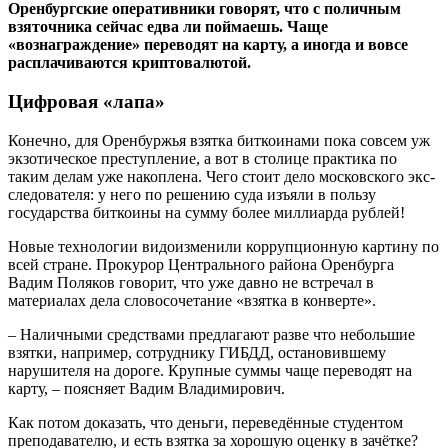
Оренбургские оперативники говорят, что с поличным
взяточника сейчас едва ли поймаешь. Чаще
«вознаграждение» переводят на карту, а иногда и вовсе
расплачиваются криптовалютой.
Цифровая «лапа»
Конечно, для Оренбуржья взятка биткоинами пока совсем уж
экзотическое преступление, а вот в столице практика по
таким делам уже накоплена. Чего стоит дело московского экс-
следователя: у него по решению суда изъяли в пользу
государства биткоины на сумму более миллиарда рублей!
Новые технологии видоизменили коррупционную картину по
всей стране. Прокурор Центрального района Оренбурга
Вадим Поляков говорит, что уже давно не встречал в
материалах дела словосочетание «взятка в конверте».
– Наличными средствами предлагают разве что небольшие
взятки, например, сотруднику ГИБДД, остановившему
нарушителя на дороге. Крупные суммы чаще переводят на
карту, – поясняет Вадим Владимирович.
Как потом доказать, что деньги, переведённые студентом
преподавателю, и есть взятка за хорошую оценку в зачётке?