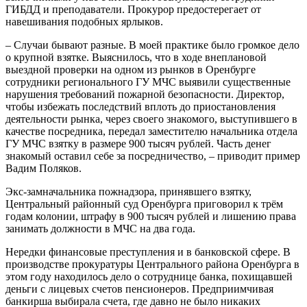
ГИБДД и преподаватели. Прокурор предостерегает от
навешивания подобных ярлыков.
– Случаи бывают разные. В моей практике было громкое дело
о крупной взятке. Выяснилось, что в ходе внеплановой
выездной проверки на одном из рынков в Оренбурге
сотрудники регионального ГУ МЧС выявили существенные
нарушения требований пожарной безопасности. Директор,
чтобы избежать последствий вплоть до приостановления
деятельности рынка, через своего знакомого, выступившего в
качестве посредника, передал заместителю начальника отдела
ГУ МЧС взятку в размере 900 тысяч рублей. Часть денег
знакомый оставил себе за посредничество, – приводит пример
Вадим Поляков.
Экс-замначальника пожнадзора, принявшего взятку,
Центральный районный суд Оренбурга приговорил к трём
годам колонии, штрафу в 900 тысяч рублей и лишению права
занимать должности в МЧС на два года.
Нередки финансовые преступления и в банковской сфере. В
производстве прокуратуры Центрального района Оренбурга в
этом году находилось дело о сотруднице банка, похищавшей
деньги с лицевых счетов пенсионеров. Предприимчивая
банкирша выбирала счета, где давно не было никаких