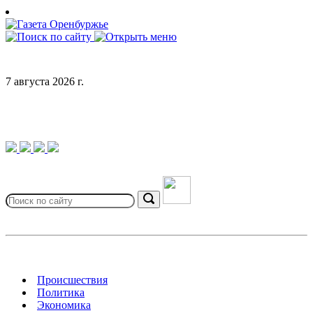
Skip
to
content
7 августа 2026 г.
Search
for:
Search
Происшествия
Политика
Экономика