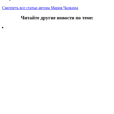
Смотреть все статьи автора Мария Чалкина
Читайте другие новости по теме:
Подпишитесь на нашу рассылку и
получайте
самые интересные новости недели
Email
адрес
*
Добавить комментарий
Ваш адрес email не будет опубликован.
Обязательные поля