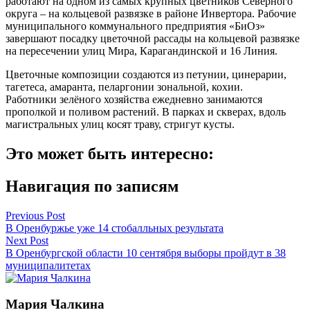
работают на одном из самых крупных цветников Северного
округа – на кольцевой развязке в районе Инвертора. Рабочие
муниципального коммунального предприятия «БиОз»
завершают посадку цветочной рассады на кольцевой развязке
на пересечении улиц Мира, Карагандинской и 16 Линия.
Цветочные композиции создаются из петунии, цинерарии,
тагетеса, амаранта, пеларгонии зональной, кохии.
Работники зелёного хозяйства ежедневно занимаются
прополкой и поливом растений. В парках и скверах, вдоль
магистральных улиц косят траву, стригут кусты.
Это может быть интересно:
Навигация по записям
Previous Post
В Оренбуржье уже 14 стобалльных результата
Next Post
В Оренбургской области 10 сентября выборы пройдут в 38
муниципалитетах
Мария Чалкина