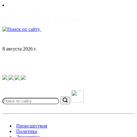
Skip
to
content
8 августа 2026 г.
Search
for:
Search
Происшествия
Политика
Экономика