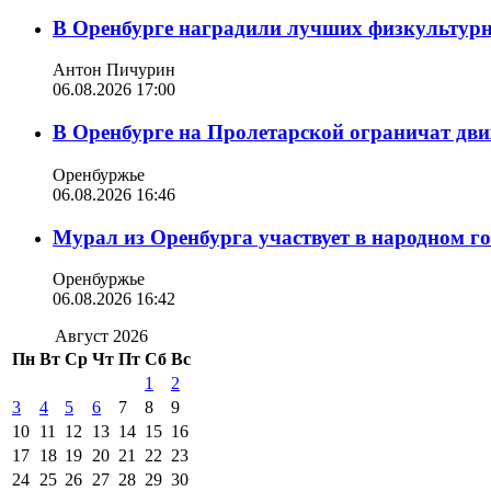
В Оренбурге наградили лучших физкультур
Антон Пичурин
06.08.2026 17:00
В Оренбурге на Пролетарской ограничат дви
Оренбуржье
06.08.2026 16:46
Мурал из Оренбурга участвует в народном г
Оренбуржье
06.08.2026 16:42
Август 2026
Пн
Вт
Ср
Чт
Пт
Сб
Вс
1
2
3
4
5
6
7
8
9
10
11
12
13
14
15
16
17
18
19
20
21
22
23
24
25
26
27
28
29
30