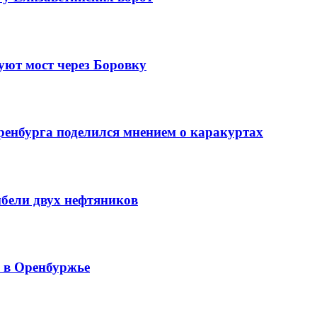
уют мост через Боровку
ренбурга поделился мнением о каракуртах
ибели двух нефтяников
й в Оренбуржье