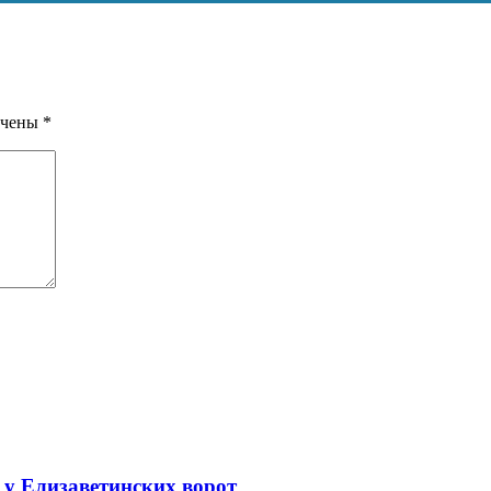
ечены
*
 у Елизаветинских ворот