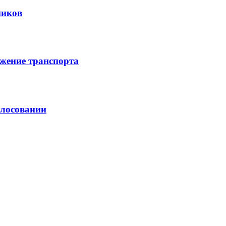
ников
жение транспорта
олосовании