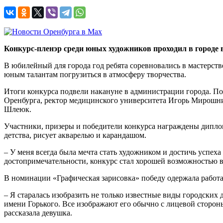
Конкурс-пленэр среди юных художников проходил в городе 
В юбилейный для города год ребята соревновались в мастерст
юным талантам погрузиться в атмосферу творчества.
Итоги конкурса подвели накануне в администрации города. П
Оренбурга, ректор медицинского университета Игорь Мирошни
Шлеюк.
Участники, призеры и победители конкурса награждены дипл
детства, рисует акварелью и карандашом.
– У меня всегда была мечта стать художником и достичь успеха
достопримечательности, конкурс стал хорошей возможностью вы
В номинации «Графическая зарисовка» победу одержала работ
– Я старалась изобразить не только известные виды городских 
имени Горького. Все изображают его обычно с лицевой стороны,
рассказала девушка.