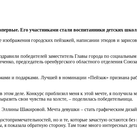
впервые. Его участниками стали воспитанники детских школ
ве изображения городских пейзажей, написании этюдов и зарисо
оздравили победителей заместитель Главы города по социальным
ченко, председатель оренбургского областного отделения Сою
омами и подарками. Лучшей в номинации «Пейзаж» признана ра
 в этом деле. Конкурс приблизил меня к этой мечте, я получила
разить свои чувства на холсте, – поделилась победительница.
а Эллины Шакировой. Мечта девушки – стать графическим диза
достопримечательностей, но и те, которые зачастую остаются бе
 я показала обратную сторону. Там тоже много интересных детал