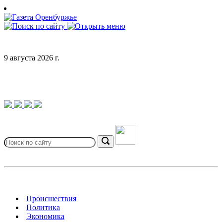
Skip
to
content
9 августа 2026 г.
Search
for:
Search
Происшествия
Политика
Экономика