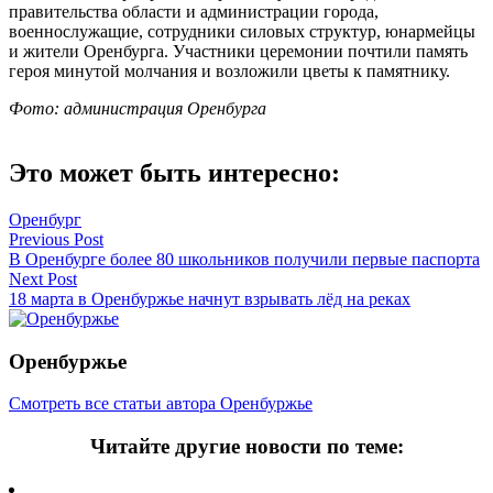
правительства области и администрации города,
военнослужащие, сотрудники силовых структур, юнармейцы
и жители Оренбурга. Участники церемонии почтили память
героя минутой молчания и возложили цветы к памятнику.
Фото: администрация Оренбурга
Это может быть интересно:
Оренбург
Навигация
Previous Post
В Оренбурге более 80 школьников получили первые паспорта
по
Next Post
записям
18 марта в Оренбуржье начнут взрывать лёд на реках
Оренбуржье
Смотреть все статьи автора Оренбуржье
Читайте другие новости по теме: