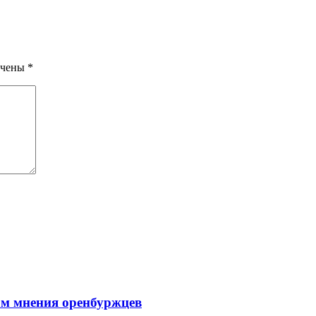
ечены
*
том мнения оренбуржцев