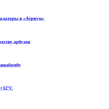
калаторы в «Атриум»
одству арбузов
авиабомбу
 +32°C