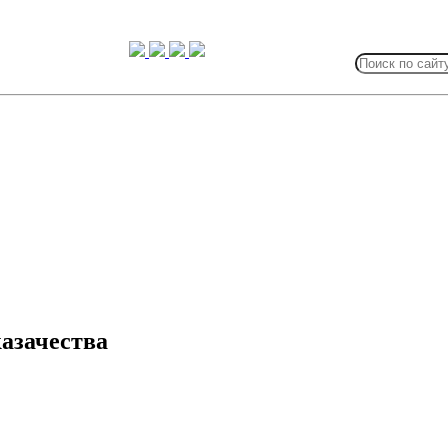
Search
for:
азачества