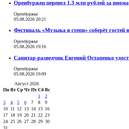
Оренбуржец перевел 1,3 млн рублей за ином
Оренбуржье
05.08.2026 20:21
Фестиваль «Музыка в степи» соберёт гостей 
Оренбуржье
05.08.2026 19:16
Санитар-разведчик Евгений Остапенко удост
Оренбуржье
05.08.2026 19:09
Август 2026
Пн
Вт
Ср
Чт
Пт
Сб
Вс
1
2
3
4
5
6
7
8
9
10
11
12
13
14
15
16
17
18
19
20
21
22
23
24
25
26
27
28
29
30
31