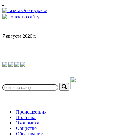
Skip
to
content
7 августа 2026 г.
Search
for:
Search
Происшествия
Политика
Экономика
Общество
Образование