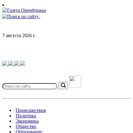
Skip
to
content
7 августа 2026 г.
Search
for:
Search
Происшествия
Политика
Экономика
Общество
Образование