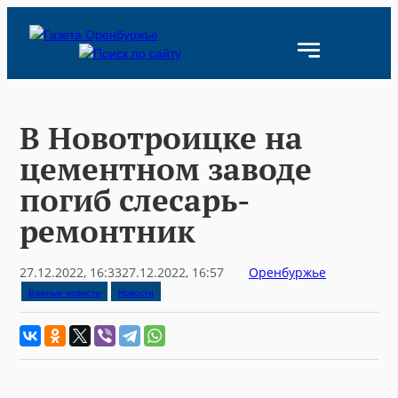
Skip
to
content
В Новотроицке на
цементном заводе
погиб слесарь-
ремонтник
27.12.2022, 16:33
27.12.2022, 16:57
Оренбуржье
Важные новости
Новости