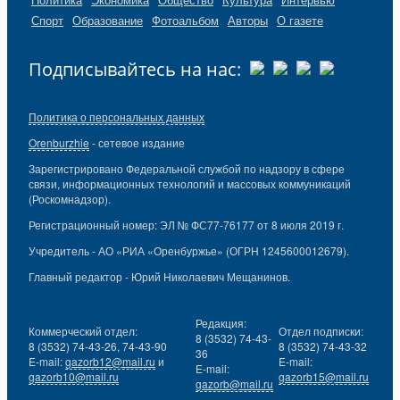
Спорт
Образование
Фотоальбом
Авторы
О газете
Подписывайтесь на нас:
Политика о персональных данных
Orenburzhie
- сетевое издание
Зарегистрировано Федеральной службой по надзору в сфере
связи, информационных технологий и массовых коммуникаций
(Роскомнадзор).
Регистрационный номер: ЭЛ № ФС77-76177 от 8 июля 2019 г.
Учредитель - АО «РИА «Оренбуржье» (ОГРН 1245600012679).
Главный редактор - Юрий Николаевич Мещанинов.
Редакция:
Коммерческий отдел:
Отдел подписки:
8 (3532) 74-43-
8 (3532) 74-43-26, 74-43-90
8 (3532) 74-43-32
36
E-mail:
gazorb12@mail.ru
и
E-mail:
E-mail:
gazorb10@mail.ru
gazorb15@mail.ru
gazorb@mail.ru