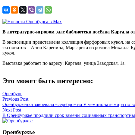
В литературно-игровом зале библиотеки посёлка Каргала 
В экспозиции представлена коллекция фарфоровых кукол, на 
экспонатов – Анна Каренина, Маргарита из романа Михаила Бу
кукол.
Выставка работает по адресу: Каргала, улица Заводская, 1а.
Это может быть интересно:
Оренбург
Навигация
Previous Post
Оренбурженка завоевала «серебро» на V чемпионате мира по в
по
Next Post
записям
В Оренбуржье продлили срок замены социальных транспортны
Оренбуржье