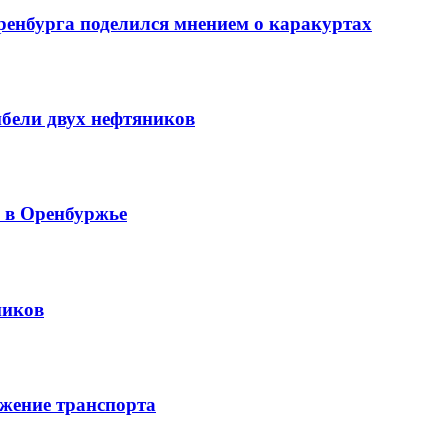
ренбурга поделился мнением о каракуртах
ибели двух нефтяников
й в Оренбуржье
ников
жение транспорта