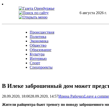
Skip
to
content
6 августа 2026 г.
Происшествия
Политика
Экономика
Общество
Образование
Культура
Интервью
Спорт
Спецпроекты
В Илеке заброшенный дом может предст
28.09.2020, 18:00
28.09.2020, 14:57
Ирина Рабочих
Leave a comme
Жители райцентра бьют тревогу по поводу заброшенного мно