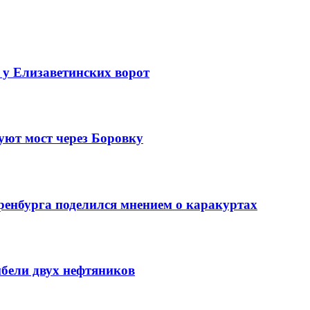
 у Елизаветинских ворот
уют мост через Боровку
ренбурга поделился мнением о каракуртах
ибели двух нефтяников