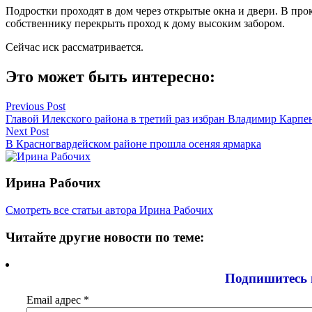
Подростки проходят в дом через открытые окна и двери. В про
собственнику перекрыть проход к дому высоким забором.
Сейчас иск рассматривается.
Это может быть интересно:
Навигация
Previous Post
Главой Илекского района в третий раз избран Владимир Карпе
по
Next Post
записям
В Красногвардейском районе прошла осеняя ярмарка
Ирина Рабочих
Смотреть все статьи автора Ирина Рабочих
Читайте другие новости по теме:
Подпишитесь 
Email адрес
*