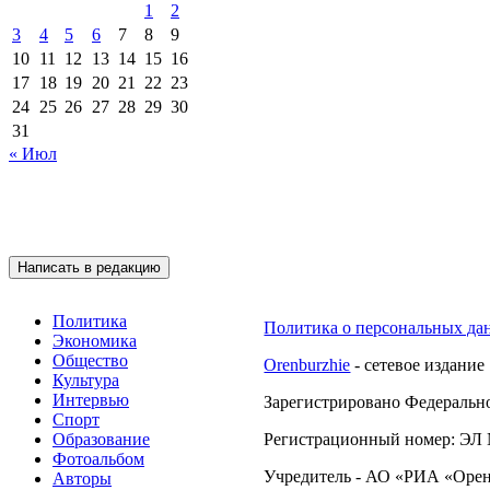
1
2
3
4
5
6
7
8
9
10
11
12
13
14
15
16
17
18
19
20
21
22
23
24
25
26
27
28
29
30
31
« Июл
Подписывайтесь на 
Написать в редакцию
Политика
Политика о персональных да
Экономика
Общество
Orenburzhie
- сетевое издание
Культура
Интервью
Зарегистрировано Федерально
Спорт
Образование
Регистрационный номер: ЭЛ №
Фотоальбом
Учредитель - АО «РИА «Орен
Авторы