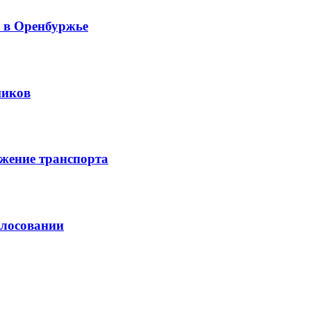
й в Оренбуржье
ников
жение транспорта
олосовании