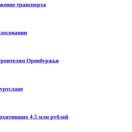
жение транспорта
олосовании
троителям Оренбуржья
гуруслане
охитивших 4,5 млн рублей