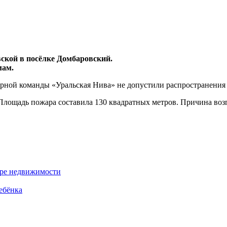
овской в посёлке Домбаровский.
мам.
арной команды «Уральская Нива» не допустили распространения
 Площадь пожара составила 130 квадратных метров. Причина воз
ере недвижимости
ебёнка