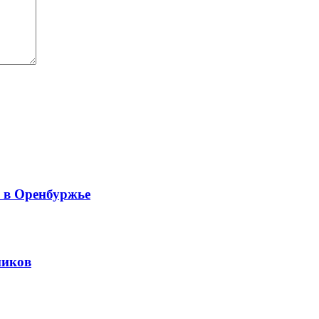
й в Оренбуржье
ников