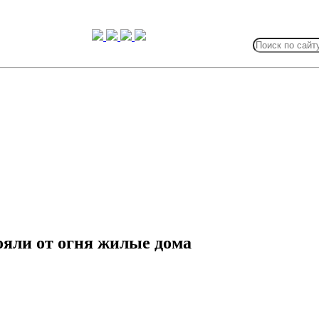
Search
for:
ояли от огня жилые дома