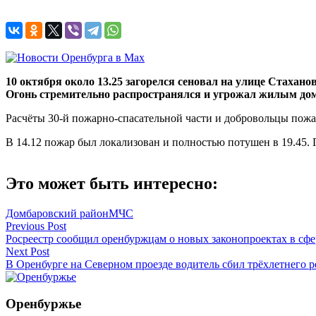
10 октября около 13.25 загорелся сеновал на улице Стахан
Огонь стремительно распространялся и угрожал жилым до
Расчёты 30-й пожарно-спасательной части и добровольцы пож
В 14.12 пожар был локализован и полностью потушен в 19.45.
Это может быть интересно:
Домбаровский район
МЧС
Навигация
Previous Post
Росреестр сообщил оренбуржцам о новых законопроектах в сф
по
Next Post
записям
В Оренбурге на Северном проезде водитель сбил трёхлетнего р
Оренбуржье