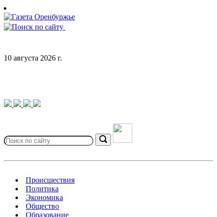
Skip
to
content
10 августа 2026 г.
Search
for:
Search
Происшествия
Политика
Экономика
Общество
Образование