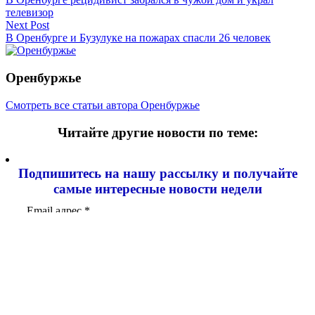
по
телевизор
записям
Next Post
В Оренбурге и Бузулуке на пожарах спасли 26 человек
Оренбуржье
Смотреть все статьи автора Оренбуржье
Читайте другие новости по теме:
Подпишитесь на нашу рассылку и
получайте
самые интересные новости недели
Email адрес
*