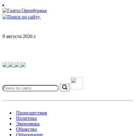
Skip
to
content
9 августа 2026 г.
Search
for:
Search
Происшествия
Политика
Экономика
Общество
Образование