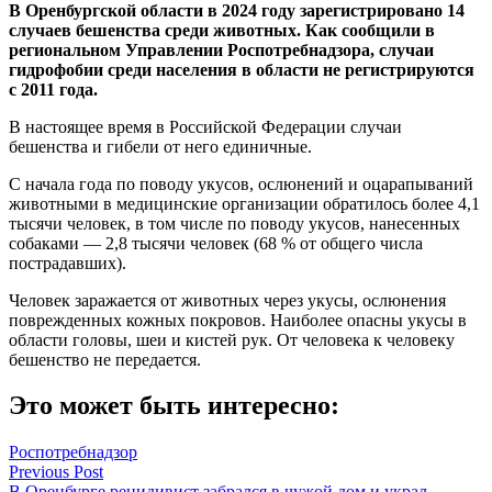
В Оренбургской области в 2024 году зарегистрировано 14
случаев бешенства среди животных. Как сообщили в
региональном Управлении Роспотребнадзора, случаи
гидрофобии среди населения в области не регистрируются
с 2011 года.
В настоящее время в Российской Федерации случаи
бешенства и гибели от него единичные.
С начала года по поводу укусов, ослюнений и оцарапываний
животными в медицинские организации обратилось более 4,1
тысячи человек, в том числе по поводу укусов, нанесенных
собаками — 2,8 тысячи человек (68 % от общего числа
пострадавших).
Человек заражается от животных через укусы, ослюнения
поврежденных кожных покровов. Наиболее опасны укусы в
области головы, шеи и кистей рук. От человека к человеку
бешенство не передается.
Это может быть интересно:
Роспотребнадзор
Навигация
Previous Post
В Оренбурге рецидивист забрался в чужой дом и украл