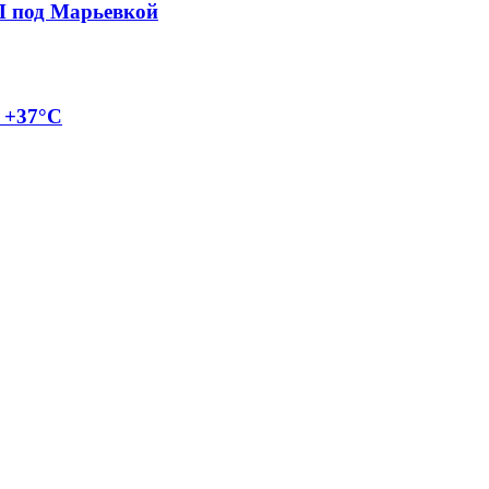
П под Марьевкой
о +37°C