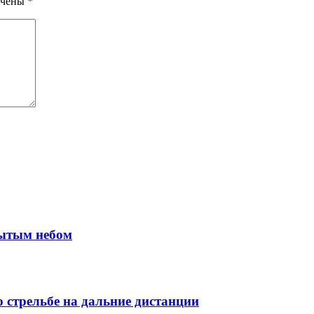
ечены
*
рытым небом
 стрельбе на дальние дистанции