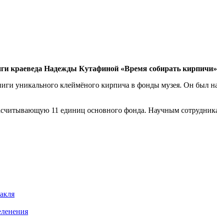
ниги краеведа Надежды Кутафиной «Время собирать кирпичи»
иги уникального клеймёного кирпича в фонды музея. Он был на
читывающую 11 единиц основного фонда. Научным сотрудникам 
такля
еленения