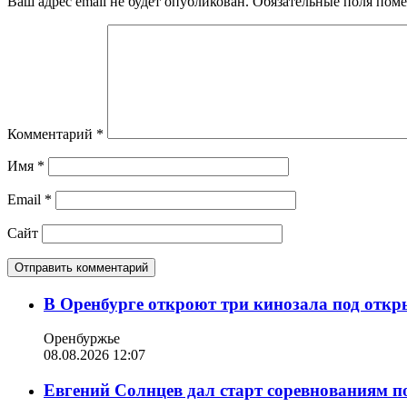
Ваш адрес email не будет опубликован.
Обязательные поля пом
Комментарий
*
Имя
*
Email
*
Сайт
В Оренбурге откроют три кинозала под отк
Оренбуржье
08.08.2026 12:07
Евгений Солнцев дал старт соревнованиям по