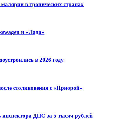
 малярии в тропических странах
kswagen и «Лада»
оустроились в 2026 году
после столкновения с «Приорой»
 инспектора ДПС за 5 тысяч рублей