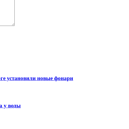
рге установили новые фонари
а у воды