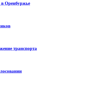
й в Оренбуржье
ников
жение транспорта
олосовании