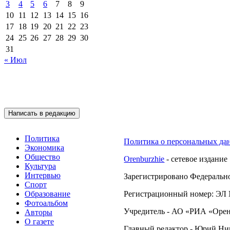
3
4
5
6
7
8
9
10
11
12
13
14
15
16
17
18
19
20
21
22
23
24
25
26
27
28
29
30
31
« Июл
Подписывайтесь на 
Написать в редакцию
Политика
Политика о персональных да
Экономика
Общество
Orenburzhie
- сетевое издание
Культура
Интервью
Зарегистрировано Федерально
Спорт
Образование
Регистрационный номер: ЭЛ №
Фотоальбом
Учредитель - АО «РИА «Орен
Авторы
О газете
Главный редактор - Юрий Н