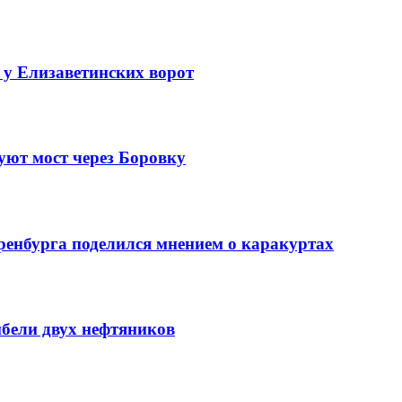
 у Елизаветинских ворот
уют мост через Боровку
ренбурга поделился мнением о каракуртах
ибели двух нефтяников