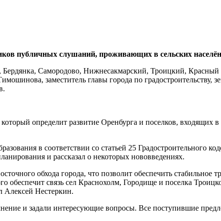
ников публичных слушаний, проживающих в сельских населён
, Бердянка, Самородово, Нижнесакмарский, Троицкий, Красный 
Тимошинова, заместитель главы города по градостроительству, 
в.
оторый определит развитие Оренбурга и поселков, входящих в ег
бразования в соответствии со статьей 25 Градостроительного ко
ланирования и рассказал о некоторых нововведениях.
восточного обхода города, что позволит обеспечить стабильное
ого обеспечит связь сел Краснохолм, Городище и поселка Троицк
ал Алексей Нестеркин.
мнение и задали интересующие вопросы. Все поступившие предл