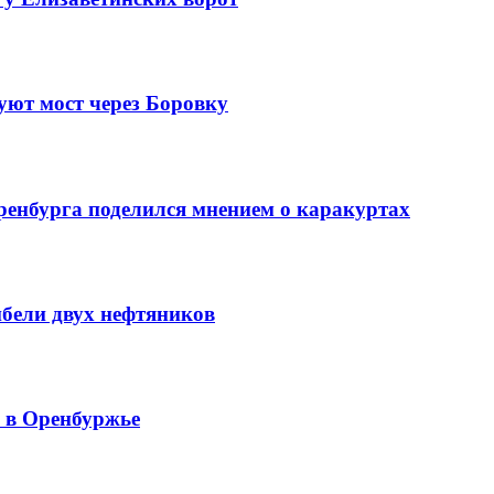
уют мост через Боровку
ренбурга поделился мнением о каракуртах
ибели двух нефтяников
й в Оренбуржье