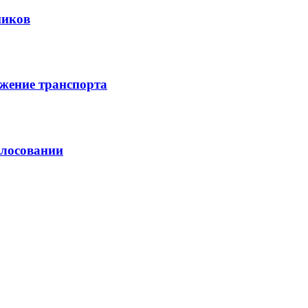
ников
жение транспорта
олосовании