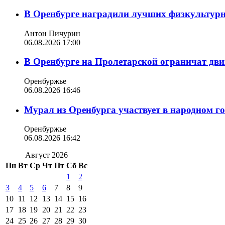
В Оренбурге наградили лучших физкультур
Антон Пичурин
06.08.2026 17:00
В Оренбурге на Пролетарской ограничат дви
Оренбуржье
06.08.2026 16:46
Мурал из Оренбурга участвует в народном г
Оренбуржье
06.08.2026 16:42
Август 2026
Пн
Вт
Ср
Чт
Пт
Сб
Вс
1
2
3
4
5
6
7
8
9
10
11
12
13
14
15
16
17
18
19
20
21
22
23
24
25
26
27
28
29
30