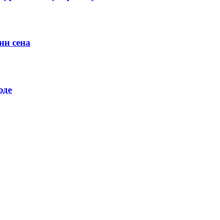
нн сена
оде