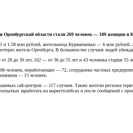
в Оренбургской области стали 269 человек — 189 женщин и 
 и 1,58 млн рублей, жительница Курманаевки — 6 млн рублей, 
потерял житель Оренбурга. В большинстве случаев людей убежда
т 20 до 30 лет, 102 — от 36 до 55 лет и 43 человека старше 55 ле
86 человек, неработающие — 72, сотрудники частных предприя
азования — 15 человек.
ивых call-центров — 117 случаев. Также жители региона терял
пытках заработать на маркетплейсах и после сообщений с прос