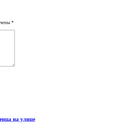
ечены
*
енца на улице