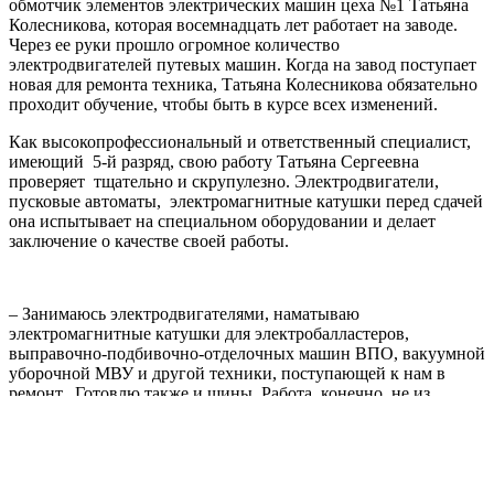
обмотчик элементов электрических машин цеха №1 Татьяна
Колесникова, которая восемнадцать лет работает на заводе.
Через ее руки прошло огромное количество
электродвигателей путевых машин. Когда на завод поступает
новая для ремонта техника, Татьяна Колесникова обязательно
проходит обучение, чтобы быть в курсе всех изменений.
Как высокопрофессиональный и ответственный специалист,
имеющий 5-й разряд, свою работу Татьяна Сергеевна
проверяет тщательно и скрупулезно. Электродвигатели,
пусковые автоматы, электромагнитные катушки перед сдачей
она испытывает на специальном оборудовании и делает
заключение о качестве своей работы.
– Занимаюсь электродвигателями, наматываю
электромагнитные катушки для электробалластеров,
выправочно-подбивочно-отделочных машин ВПО, вакуумной
уборочной МВУ и другой техники, поступающей к нам в
ремонт. Готовлю также и шины. Работа, конечно, не из
легких, но у нас дружный коллектив, состоящий в основном
из мужчин, и они всегда приходят на помощь, если
потребуется. Для меня работа – в радость! – сказала Татьяна
Сергеевна.