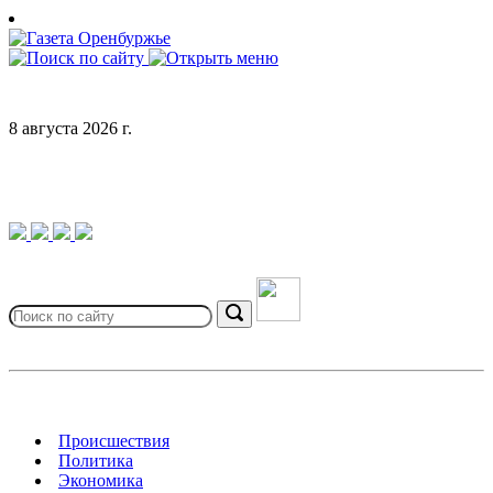
Skip
to
content
8 августа 2026 г.
Search
for:
Search
Происшествия
Политика
Экономика