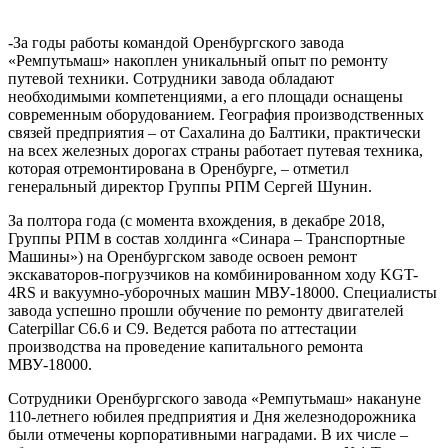
-За годы работы командой Оренбургского завода
«Ремпутьмаш» накоплен уникальный опыт по ремонту
путевой техники. Сотрудники завода обладают
необходимыми компетенциями, а его площади оснащены
современным оборудованием. География производственных
связей предприятия – от Сахалина до Балтики, практически
на всех железных дорогах страны работает путевая техника,
которая отремонтирована в Оренбурге, – отметил
генеральный директор Группы РПМ Сергей Шунин.
За полтора года (с момента вхождения, в декабре 2018,
Группы РПМ в состав холдинга «Синара – Транспортные
Машины») на Оренбургском заводе освоен ремонт
экскаваторов-погрузчиков на комбинированном ходу KGT-
4RS и вакуумно-уборочных машин МВУ-18000. Специалисты
завода успешно прошли обучение по ремонту двигателей
Caterpillar C6.6 и C9. Ведется работа по аттестации
производства на проведение капитального ремонта
МВУ-18000.
Сотрудники Оренбургского завода «Ремпутьмаш» накануне
110-летнего юбилея предприятия и Дня железнодорожника
были отмечены корпоративными наградами. В их числе –