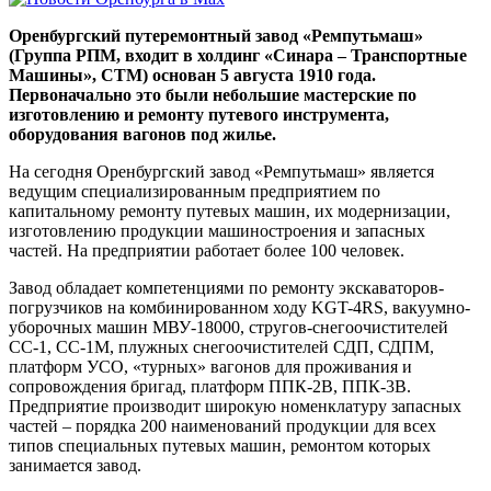
Оренбургский путеремонтный завод «Ремпутьмаш»
(Группа РПМ, входит в холдинг «Синара – Транспортные
Машины», СТМ) основан 5 августа 1910 года.
Первоначально это были небольшие мастерские по
изготовлению и ремонту путевого инструмента,
оборудования вагонов под жилье.
На сегодня Оренбургский завод «Ремпутьмаш» является
ведущим специализированным предприятием по
капитальному ремонту путевых машин, их модернизации,
изготовлению продукции машиностроения и запасных
частей. На предприятии работает более 100 человек.
Завод обладает компетенциями по ремонту экскаваторов-
погрузчиков на комбинированном ходу KGT-4RS, вакуумно-
уборочных машин МВУ-18000, стругов-снегоочистителей
СС-1, СС-1М, плужных снегоочистителей СДП, СДПМ,
платформ УСО, «турных» вагонов для проживания и
сопровождения бригад, платформ ППК-2В, ППК-3В.
Предприятие производит широкую номенклатуру запасных
частей – порядка 200 наименований продукции для всех
типов специальных путевых машин, ремонтом которых
занимается завод.