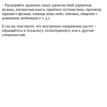
– Расширяйте диапазон своих удовольствий (приятная
музыка, интересная книга, приятное путешествие, просмотр
хорошего фильма, помощь кому-либо, обновка, общение с
домашним любимцем и т. д.).
Если вы чувствуете, что внутреннее напряжение растет –
обращайтесь к психологу, психотерапевту или к другим
специалистам.
Это может быть интересно:
Навигация
Previous Post
Оренбурженку будут судить за нацистскую символику и
по
призывы к насилию
записям
Next Post
На улице Транспортной в Оренбурге снимают изношенный
асфальт
«О»
Смотреть все статьи автора «О»