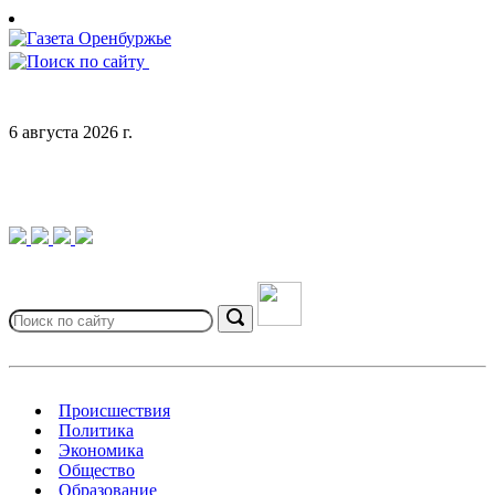
Skip
to
content
6 августа 2026 г.
Search
for:
Search
Происшествия
Политика
Экономика
Общество
Образование