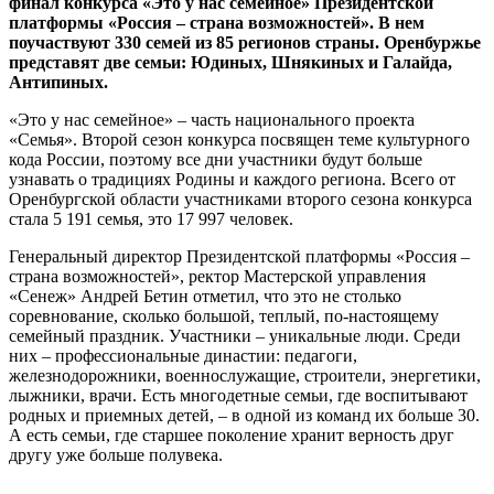
финал конкурса «Это у нас семейное» Президентской
платформы «Россия – страна возможностей». В нем
поучаствуют 330 семей из 85 регионов страны. Оренбуржье
представят две семьи: Юдиных, Шнякиных и Галайда,
Антипиных.
«Это у нас семейное» – часть национального проекта
«Семья». Второй сезон конкурса посвящен теме культурного
кода России, поэтому все дни участники будут больше
узнавать о традициях Родины и каждого региона. Всего от
Оренбургской области участниками второго сезона конкурса
стала 5 191 семья, это 17 997 человек.
Генеральный директор Президентской платформы «Россия –
страна возможностей», ректор Мастерской управления
«Сенеж» Андрей Бетин отметил, что это не столько
соревнование, сколько большой, теплый, по-настоящему
семейный праздник. Участники – уникальные люди. Среди
них – профессиональные династии: педагоги,
железнодорожники, военнослужащие, строители, энергетики,
лыжники, врачи. Есть многодетные семьи, где воспитывают
родных и приемных детей, – в одной из команд их больше 30.
А есть семьи, где старшее поколение хранит верность друг
другу уже больше полувека.