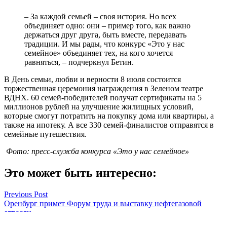
– За каждой семьей – своя история. Но всех
объединяет одно: они – пример того, как важно
держаться друг друга, быть вместе, передавать
традиции. И мы рады, что конкурс «Это у нас
семейное» объединяет тех, на кого хочется
равняться, – подчеркнул Бетин.
В День семьи, любви и верности 8 июля состоится
торжественная церемония награждения в Зеленом театре
ВДНХ. 60 семей-победителей получат сертификаты на 5
миллионов рублей на улучшение жилищных условий,
которые смогут потратить на покупку дома или квартиры, а
также на ипотеку. А все 330 семей-финалистов отправятся в
семейные путешествия.
Фото: пресс-служба конкурса «Это у нас семейное»
Это может быть интересно:
Навигация
Previous Post
Оренбург примет Форум труда и выставку нефтегазовой
по
отрасли
записям
Next Post