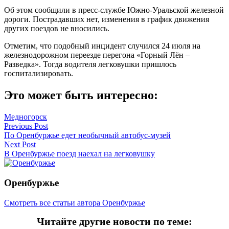
Об этом сообщили в пресс-службе Южно-Уральской железной
дороги. Пострадавших нет, изменения в график движения
других поездов не вносились.
Отметим, что подобный инцидент случился 24 июля на
железнодорожном переезде перегона «Горный Лён –
Разведка». Тогда водителя легковушки пришлось
госпитализировать.
Это может быть интересно:
Медногорск
Навигация
Previous Post
По Оренбуржье едет необычный автобус-музей
по
Next Post
записям
В Оренбуржье поезд наехал на легковушку
Оренбуржье
Смотреть все статьи автора Оренбуржье
Читайте другие новости по теме: