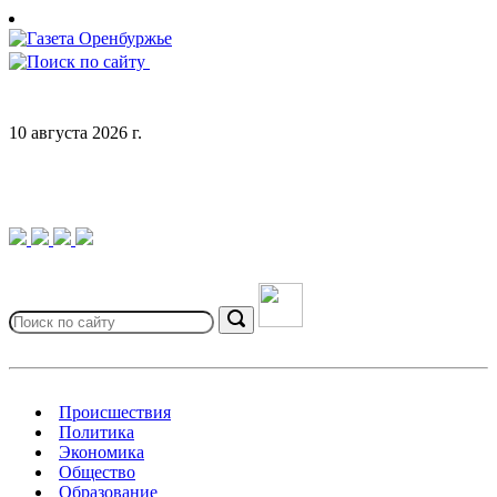
Skip
to
content
10 августа 2026 г.
Search
for:
Search
Происшествия
Политика
Экономика
Общество
Образование