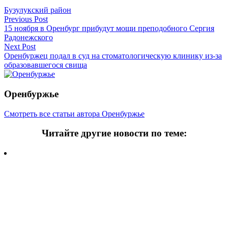
Бузулукский район
Навигация
Previous Post
15 ноября в Оренбург прибудут мощи преподобного Сергия
по
Радонежского
записям
Next Post
Оренбуржец подал в суд на стоматологическую клинику из-за
образовавшегося свища
Оренбуржье
Смотреть все статьи автора Оренбуржье
Читайте другие новости по теме:
Подпишитесь на нашу рассылку и
получайте
самые интересные новости недели
Email адрес
*